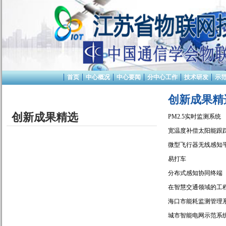
首页
中心概况
中心要闻
分中心工作
技术研发
示
创新成果精
创新成果精选
PM2.5实时监测系统
宽温度补偿太阳能跟
微型飞行器无线感知
易打车
分布式感知协同终端
在智慧交通领域的工
海口市能耗监测管理
城市智能电网示范系