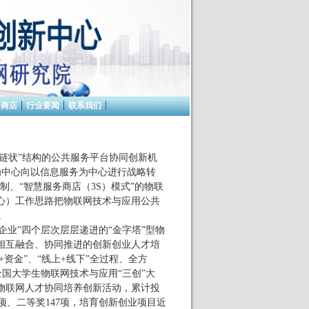
务商店
行业要闻
联系我们
链状”结构的公共服务平台协同创新机
为中心向以信息服务为中心进行战略转
制、
“
智慧服务商店（
3S
）模式
”
的物联
心）工作思路把物联网技术与应用公共
。
业”四个层次层层递进的“金字塔”型物
相互融合、协同推进的创新创业人才培
+
资金
”
、
“
线上
+
线下
”
全过程、全方
全国大学生物联网技术与应用
“
三创
”
大
物联网人才协同培养创新活动，累计投
项、二等奖
147
项，培育创新创业项目近