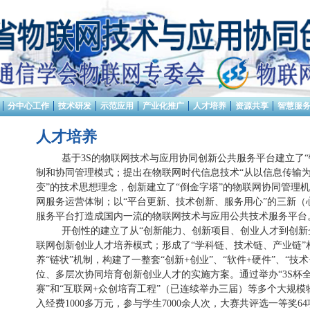
分中心工作
技术研发
示范应用
产业化推广
人才培养
资源共享
智慧服
人才培养
基于
3S
的物联网技术与应用协同创新公共服务平台建立了“
制和协同管理模式；提出在物联网时代信息技术“从以信息传输
变”的技术思想理念，创新建立了
“
倒金字塔
”
的物联网协同管理机
网服务运营体制；以
“
平台更新、技术创新、服务用心
”
的三新（
服务平台打造成国内一流的物联网技术与应用公共技术服务平台
开创性的建立了从“创新能力、创新项目、创业人才到创新企
联网创新创业人才培养模式；形成了
“
学科链、技术链、产业链
”
养
“
链状
”
机制，构建了一整套
“
创新
+
创业
”
、
“
软件
+
硬件
”
、
“
技术
位、多层次协同培育创新创业人才的实施方案。通过举办
“3S
杯
赛
”
和
“
互联网
+
众创培育工程
”
（已连续举办三届）等多个大规模
入经费
1000
多万元，参与学生
7000
余人次，大赛共评选一等奖
64