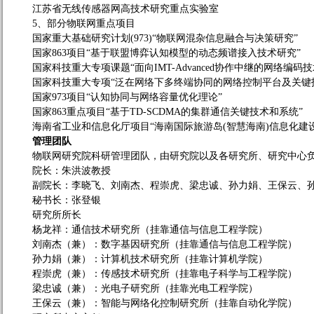
江苏省无线传感器网高技术研究重点实验室
5
、部分物联网重点项目
国家重大基础研究计划
(973)
“
物联网混杂信息融合与决策研究
”
国家
863
项目
“
基于联盟博弈认知模型的动态频谱接入技术研究
”
国家科技重大专项课题
“
面向
IMT-Advanced
协作中继的网络编码技
国家科技重大专项
“
泛在网络下多终端协同的网络控制平台及关键
国家
973
项目
“
认知协同与网络容量优化理论
”
国家
863
重点项目
“
基于
TD-SCDMA
的集群通信关键技术和系统
”
海南省工业和信息化厅项目
“
海南国际旅游岛
(
智慧海南
)
信息化建
管理团队
物联网研究院科研管理团队，由研究院以及各研究所、研究中心
院
长：朱洪波教授
副院长：李晓飞、刘南杰、程崇虎、梁忠诚、孙力娟、王保云、
秘书长：张登银
研究所所长
杨龙祥：通信技术研究所（挂靠通信与信息工程学院）
刘南杰（兼）：数字基因研究所（挂靠通信与信息工程学院）
孙力娟（兼）：计算机技术研究所（挂靠计算机学院）
程崇虎（兼）：传感技术研究所（挂靠电子科学与工程学院）
梁忠诚（兼）：光电子研究所（挂靠光电工程学院）
王保云（兼）：智能与网络化控制研究所（挂靠自动化学院）