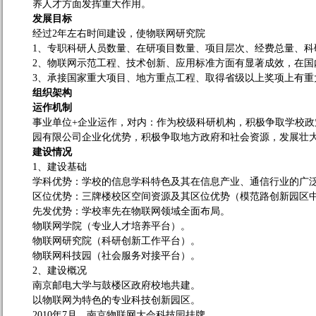
养人才方面发挥重大作用。
发展目标
经过
2
年左右时间建设，使物联网研究院
1
、专职科研人员数量、在研项目数量、项目层次、经费总量、科
2
、物联网示范工程、技术创新、应用标准方面有显著成效，在国
3
、承接国家重大项目、地方重点工程、取得省级以上奖项上有重
组织架构
运作机制
事业单位
+
企业运作，对内：作为校级科研机构，积极争取学校政
园有限公司企业化优势，积极争取地方政府和社会资源，发展壮
建设情况
1
、建设基础
学科优势：学校的信息学科特色及其在信息产业、通信行业的广
区位优势：三牌楼校区空间资源及其区位优势（模范路创新园区
先发优势：学校率先在物联网领域全面布局。
物联网学院（专业人才培养平台）。
物联网研究院（科研创新工作平台）。
物联网科技园（社会服务对接平台）。
2
、建设概况
南京邮电大学与鼓楼区政府校地共建。
以物联网为特色的专业科技创新园区。
2010
年
7
月，南京物联网大会科技园挂牌。