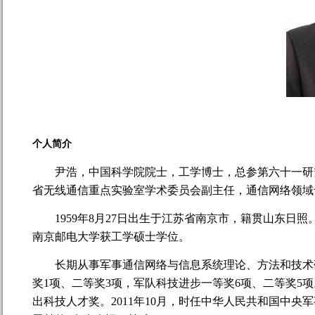
个人简介
尹浩，中国科学院院士，工学博士，总参第六十一研
省无线通信重点实验室学术委员会副主任，通信网络领域
1959
年
8
月
27
日出生于江苏省南京市，籍贯山东日照
南京邮电大学获工学硕士学位。
长期从事军事通信网络与信息系统理论、方法和技术
奖
1
项、二等奖
3
项，军队科技进步一等奖
6
项、二等奖
5
项
出科技人才奖。
2011
年
10
月，时任中华人民共和国中央军